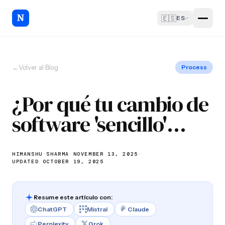
🇪🇸
ES
←
Volver al Blog
Process
¿Por qué tu cambio de
software 'sencillo'
tarda 8 horas en lugar
de 30 minutos?
HIMANSHU SHARMA
—
NOVEMBER 13, 2025
—
UPDATED OCTOBER 19, 2025
Resume este artículo con:
ChatGPT
Mistral
Claude
Perplexity
Grok