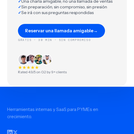
Una charla amigable, no una llamada de ventas
✓
Sin preparación, sin compromiso, sin presión
✓
Se irá con sus preguntas respondidas
✓
Reservar una llamada amigable
→
GRATIS · 30 MIN · SIN COMPROMISO
★
★
★
★
★
Rated 4.9/5 on G2 by 9+ clients
Herramientas internas y SaaS para PYMEs en
crecimiento.