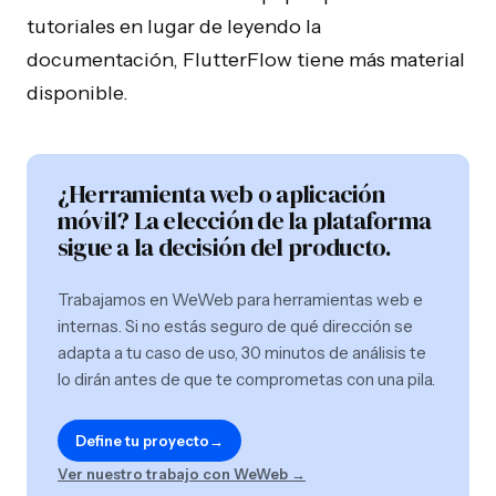
tutoriales en lugar de leyendo la
documentación, FlutterFlow tiene más material
disponible.
Herramientas internas y SaaS para PYMEs en
¿Herramienta web o aplicación
crecimiento.
móvil? La elección de la plataforma
sigue a la decisión del producto.
Trabajamos en WeWeb para herramientas web e
internas. Si no estás seguro de qué dirección se
EMPRESA
OPERAR
adapta a tu caso de uso, 30 minutos de análisis te
Sobre Nosotros
Automatización IA
lo dirán antes de que te comprometas con una pila.
Proceso
Agentes IA
Define tu proyecto
→
Casos de Estudio
n8n Agency
Ver nuestro trabajo con WeWeb →