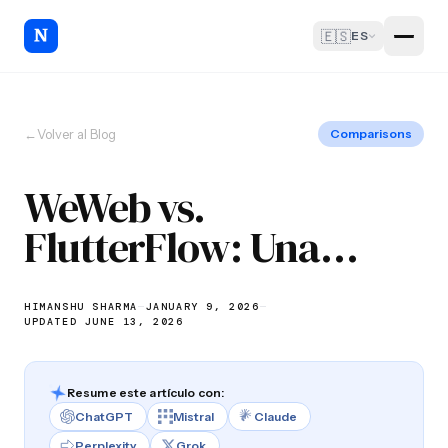
🇪🇸
ES
←
Volver al Blog
Comparisons
WeWeb vs.
FlutterFlow: Una
comparación
detallada [2026]
HIMANSHU SHARMA
—
JANUARY 9, 2026
—
UPDATED JUNE 13, 2026
Resume este artículo con:
ChatGPT
Mistral
Claude
Perplexity
Grok