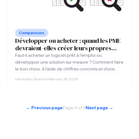
Comparisons
Développer ou acheter : quand les PME
devraient-elles créer leurs propres
outils internes sur mesure ?
Faut-il acheter un logiciel prêt à l'emploi ou
développer une solution sur mesure ? Comment faire
le bon choix, à l'aide de chiffres concrets et d'une
étude de cas portant sur une entreprise d'edtech
Himanshu Sharma
·
February 14, 2026
comptant 5 millions d'utilisateurs.
← Previous page
Page 3 of 5
Next page →