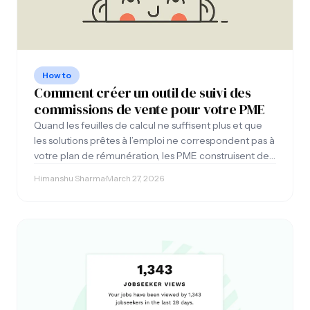
How to
Comment créer un outil de suivi des
commissions de vente pour votre PME
Quand les feuilles de calcul ne suffisent plus et que
les solutions prêtes à l’emploi ne correspondent pas à
votre plan de rémunération, les PME construisent des
outils de suivi des commissions personnalisés. Ce qu’il
Himanshu Sharma
·
March 27, 2026
faut spécifier et ce que cela coûte.