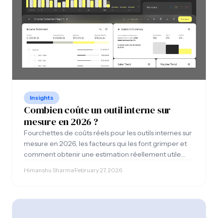
Insights
Combien coûte un outil interne sur
mesure en 2026 ?
Fourchettes de coûts réels pour les outils internes sur
mesure en 2026, les facteurs qui les font grimper et
comment obtenir une estimation réellement utile
pour établir un budget
Himanshu Sharma
·
February 27, 2026