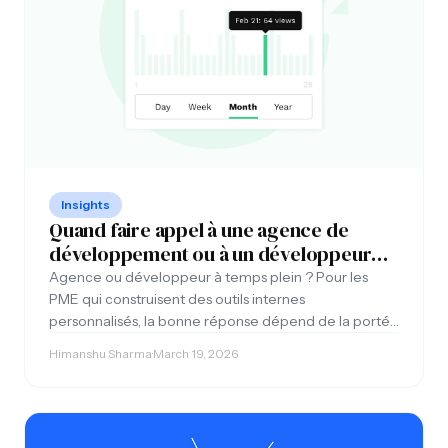
Insights
Quand faire appel à une agence de
développement ou à un développeur
pour votre logiciel ?
Agence ou développeur à temps plein ? Pour les
PME qui construisent des outils internes
personnalisés, la bonne réponse dépend de la portée
du projet, du budget et des besoins de support
Himanshu Sharma
·
March 19, 2026
continu.