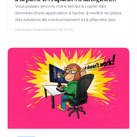
standard
Vous passez encore votre temps à copier des
données d'une application à l'autre, à mettre en place
des solutions de contournement et à attendre des
heures pour obtenir de simples rapports ? Voici 7
Himanshu Sharma
·
March 19, 2026
signes qui indiquent que votre entreprise a dépassé
les capacités des logiciels prêts à l'emploi.