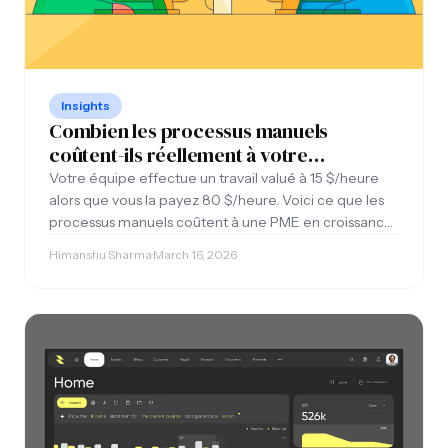
Insights
Combien les processus manuels
coûtent-ils réellement à votre
entreprise ?
Votre équipe effectue un travail valué à 15 $/heure
alors que vous la payez 80 $/heure. Voici ce que les
processus manuels coûtent à une PME en croissance
et lequel corriger en premier.
Himanshu Sharma
·
March 16, 2026