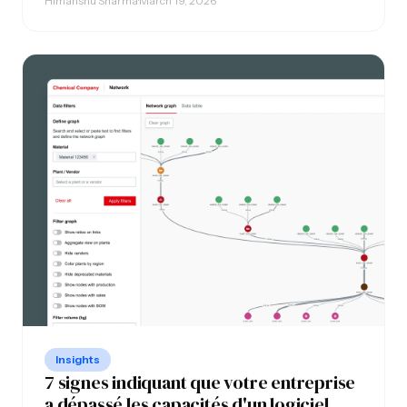
Himanshu Sharma
·
March 19, 2026
conformément au cahier des charges.
Insights
7 signes indiquant que votre entreprise
a dépassé les capacités d'un logiciel