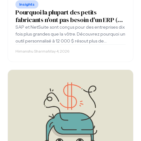
Insights
Pourquoi la plupart des petits
fabricants n'ont pas besoin d'un ERP (Et
ce qu'il faut construire à la place)
SAP et NetSuite sont conçus pour des entreprises dix
fois plus grandes que la vôtre. Découvrez pourquoi un
outil personnalisé à 12 000 $ résout plus de
problèmes qu'un ERP à 150 000 $, et comment
Himanshu Sharma
·
May 4, 2026
déterminer celui dont vous avez réellement besoin.