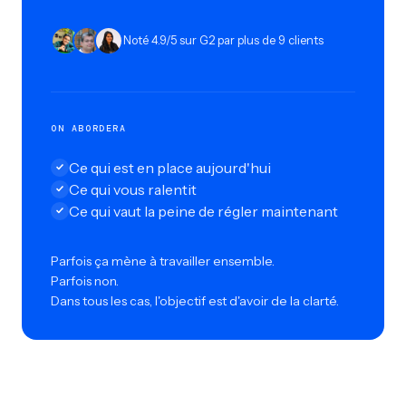
Noté 4.9/5 sur G2 par plus de 9 clients
ON ABORDERA
Ce qui est en place aujourd'hui
Ce qui vous ralentit
Ce qui vaut la peine de régler maintenant
Parfois ça mène à travailler ensemble.
Parfois non.
Dans tous les cas, l'objectif est d'avoir de la clarté.