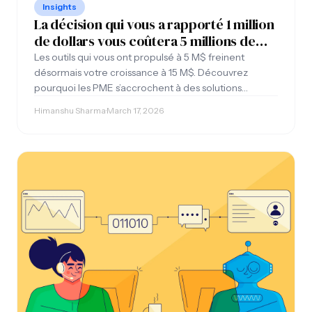
Insights
La décision qui vous a rapporté 1 million
de dollars vous coûtera 5 millions de
dollars lors de la prochaine étape
Les outils qui vous ont propulsé à 5 M$ freinent
désormais votre croissance à 15 M$. Découvrez
pourquoi les PME s’accrochent à des solutions
dépassées et les coûts cachés d’une telle inertie.
Himanshu Sharma
·
March 17, 2026