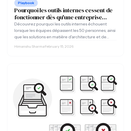
Playbook
Pourquoi les outils internes cessent de
fonctionner dès qu'une entreprise
atteint les 50 employés (et comment y
Découvrez pourquoi les outils internes échouent
remédier)
lorsque les équipes dépassent les 50 personnes, ainsi
que les solutions en matière d'architecture et de
processus qui permettent d'éviter les pannes
Himanshu Sharma
·
February 15, 2026
récurrentes.