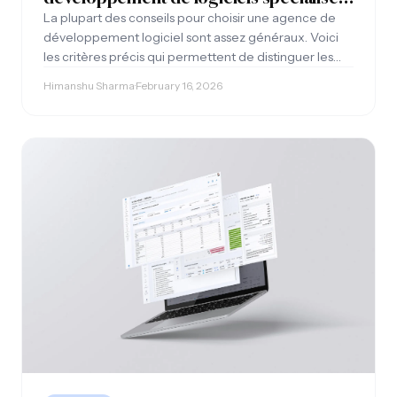
dans les outils internes
La plupart des conseils pour choisir une agence de
développement logiciel sont assez généraux. Voici
les critères précis qui permettent de distinguer les
agences qui tiennent leurs promesses de celles qui se
Himanshu Sharma
·
February 16, 2026
contentent de bien vendre.