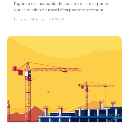
l'agence est incapable de construire — mais parce
que la relation de travail n'est pas correctement
établie. Un guide sans détour d'un fondateur
Himanshu Sharma
·
June 6, 2026
d'agence fort de sept ans d'expérience.