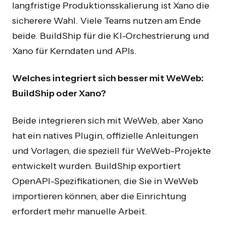
langfristige Produktionsskalierung ist Xano die
sicherere Wahl. Viele Teams nutzen am Ende
beide. BuildShip für die KI-Orchestrierung und
Xano für Kerndaten und APIs.
Welches integriert sich besser mit WeWeb:
Interne Tools und SaaS für wachsende KMUs.
BuildShip oder Xano?
Beide integrieren sich mit WeWeb, aber Xano
hat ein natives Plugin, offizielle Anleitungen
und Vorlagen, die speziell für WeWeb-Projekte
UNTERNEHMEN
BETRIEB
entwickelt wurden. BuildShip exportiert
Über Uns
KI-Automatisierung
OpenAPI-Spezifikationen, die Sie in WeWeb
Prozess
KI-Agenten
importieren können, aber die Einrichtung
Fallstudien
n8n Agency
erfordert mehr manuelle Arbeit.