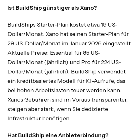
Blog
Interne Tools
Ist BuildShip günstiger als Xano?
FAQ
Xano Agentur
BuildShips Starter-Plan kostet etwa 19 US-
Dollar/Monat. Xano hat seinen Starter-Plan für
START
PRODUKTE
29 US-Dollar/Monat im Januar 2026 eingestellt.
Bubble Agentur
KI-Audit
Aktuelle Preise: Essential für 85 US-
WeWeb Agentur
Dollar/Monat (jährlich) und Pro für 224 US-
Dollar/Monat (jährlich). BuildShip verwendet
MVP-Entwicklung
ein kreditbasiertes Modell für KI-Aufrufe, das
Zite Agentur
bei hohen Arbeitslasten teuer werden kann.
Xanos Gebühren sind im Voraus transparenter,
steigen aber stark, wenn Sie dedizierte
© 2026 NocodeAssistant. Alle Rechte vorbehalten.
Infrastruktur benötigen.
Hat BuildShip eine Anbieterbindung?