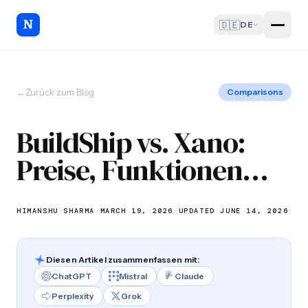
🇩🇪
DE
←
Zurück zum Blog
Comparisons
BuildShip vs. Xano:
Preise, Funktionen
und Anwendungsfälle
für 2026
HIMANSHU SHARMA
—
MARCH 19, 2026
—
UPDATED JUNE 14, 2026
Diesen Artikel zusammenfassen mit:
ChatGPT
Mistral
Claude
Perplexity
Grok