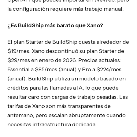
la configuración requiere más trabajo manual.
¿Es BuildShip más barato que Xano?
El plan Starter de BuildShip cuesta alrededor de
Herramientas internas y SaaS para PYMEs en
$19/mes. Xano descontinuó su plan Starter de
crecimiento.
$29/mes en enero de 2026. Precios actuales:
Essential a $85/mes (anual) y Pro a $224/mes
(anual). BuildShip utiliza un modelo basado en
créditos para las llamadas a IA, lo que puede
EMPRESA
OPERAR
resultar caro con cargas de trabajo pesadas. Las
Sobre Nosotros
Automatización IA
tarifas de Xano son más transparentes de
antemano, pero escalan abruptamente cuando
Proceso
Agentes IA
necesitas infraestructura dedicada.
Casos de Estudio
n8n Agency