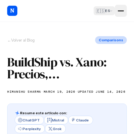
🇪🇸
ES
←
Volver al Blog
Comparisons
BuildShip vs. Xano:
Precios,
Características y
Casos de Uso para
HIMANSHU SHARMA
—
MARCH 19, 2026
—
UPDATED JUNE 14, 2026
2026
Resume este artículo con:
ChatGPT
Mistral
Claude
Perplexity
Grok