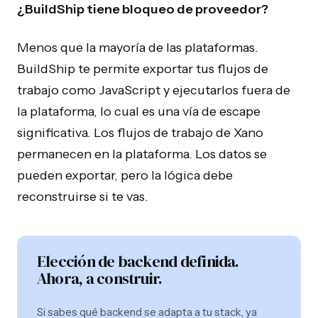
Blog
Herramientas Internas
¿BuildShip tiene bloqueo de proveedor?
Preguntas Frecuentes
Agencia Xano
Menos que la mayoría de las plataformas.
BuildShip te permite exportar tus flujos de
LANZAR
PRODUCTOS
trabajo como JavaScript y ejecutarlos fuera de
Agencia Bubble
Auditoría de IA
la plataforma, lo cual es una vía de escape
significativa. Los flujos de trabajo de Xano
Agencia WeWeb
permanecen en la plataforma. Los datos se
Desarrollo de MVP
pueden exportar, pero la lógica debe
Agencia Zite
reconstruirse si te vas.
© 2026 NocodeAssistant. Todos los derechos reservados.
Elección de backend definida.
Ahora, a construir.
Si sabes qué backend se adapta a tu stack, ya