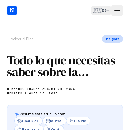
🇪🇸
ES
←
Volver al Blog
Insights
Todo lo que necesitas
saber sobre la
automatización sin
código
HIMANSHU SHARMA
—
AUGUST 28, 2025
—
UPDATED AUGUST 28, 2025
Resume este artículo con:
ChatGPT
Mistral
Claude
Perplexity
Grok