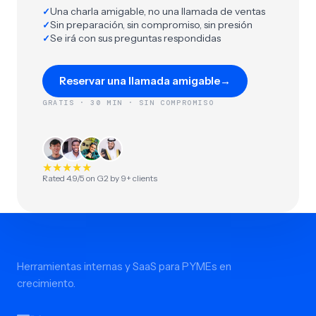
Una charla amigable, no una llamada de ventas
✓
Sin preparación, sin compromiso, sin presión
✓
Se irá con sus preguntas respondidas
✓
Reservar una llamada amigable
→
GRATIS · 30 MIN · SIN COMPROMISO
★
★
★
★
★
Rated 4.9/5 on G2 by 9+ clients
Herramientas internas y SaaS para PYMEs en
crecimiento.