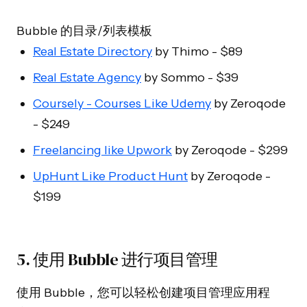
Bubble 的目录/列表模板
Real Estate Directory
by Thimo - $89
Real Estate Agency
by Sommo - $39
Coursely - Courses Like Udemy
by Zeroqode
- $249
Freelancing like Upwork
by Zeroqode - $299
UpHunt Like Product Hunt
by Zeroqode -
$199
5. 使用 Bubble 进行项目管理
使用 Bubble，您可以轻松创建项目管理应用程