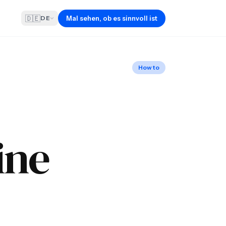
🇩🇪
Mal sehen, ob es sinnvoll ist
DE
How to
ine