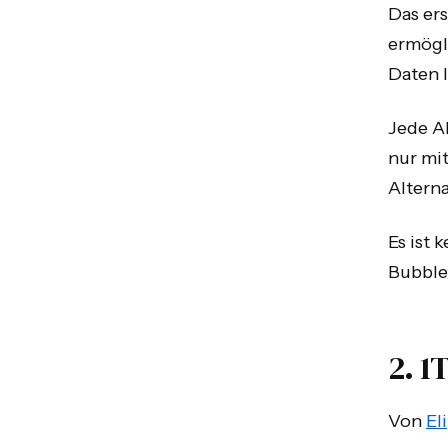
Das ers
ermögli
Daten I
Jede A
nur mit
Alterna
Es ist 
Bubble
2. 1
Von
Eli