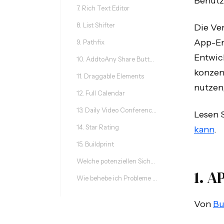
Benutz
7. Rich Text Editor
8. List Shifter
Die Ve
App-En
9. Pathfix
Entwick
10. AddtoAny Share Buttons
konzen
11. Draggable Elements
nutzen
12. Full Calendar
13. Daily Video Conferencing & Chat
Lesen 
14. Star Rating
kann
.
15. Buildprint
Welche potenziellen Sicherheitsrisiken gibt es bei Drittanbieter-Plugins?
1. A
Wie behebe ich Probleme mit einer Drittanbieter-Integration?
Von
Bu