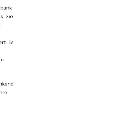
nbank
s. Sie
e
rt. Es
d
re
änkend
hre