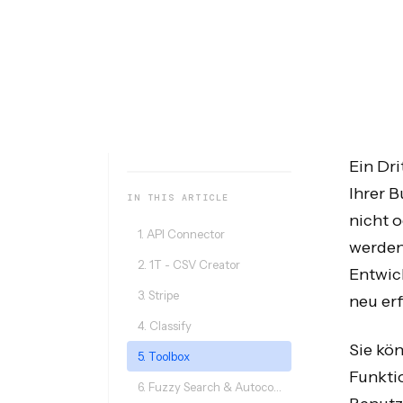
Ein Dri
Ihrer 
IN THIS ARTICLE
nicht o
1. API Connector
werden
2. 1T - CSV Creator
Entwic
3. Stripe
neu er
4. Classify
Sie kö
5. Toolbox
Funkti
6. Fuzzy Search & Autocomplete