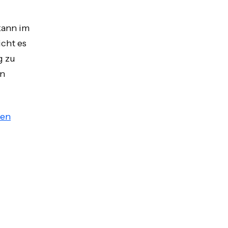
kann im
cht es
g zu
rn
fen