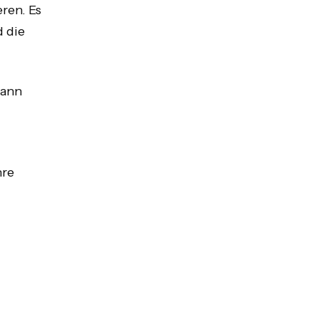
eren. Es
d die
kann
hre