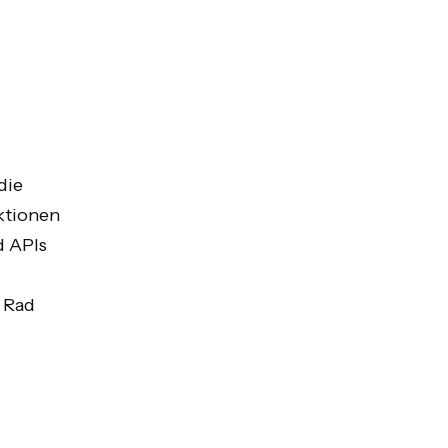
die
ktionen
d APIs
 Rad