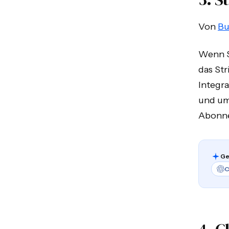
Von
Bu
Wenn S
das Str
Integr
und um
Abonn
Ge
C