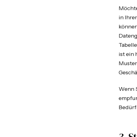
Möchte
in Ihre
können
Datengr
Tabelle
ist ei
Muster
Geschä
Wenn S
empfun
Bedürfn
3. S