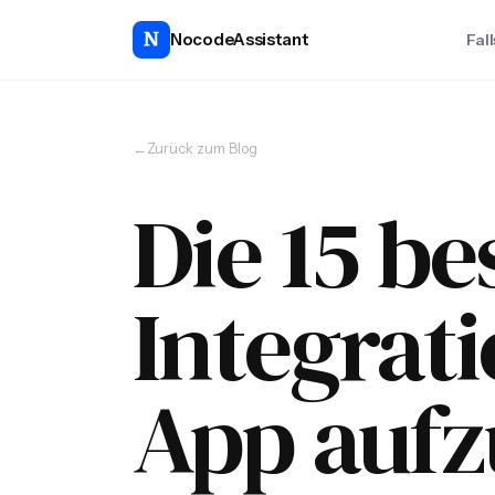
NocodeAssistant
Fal
←
Zurück zum Blog
Die 15 be
Integrat
App auf