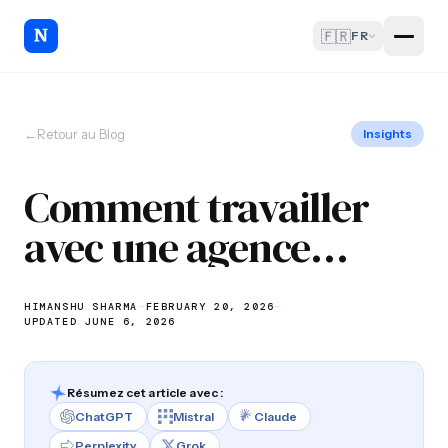
🇫🇷
FR
←
Retour au Blog
Insights
Comment travailler
avec une agence
logicielle : À quoi
s'attendre et comment
HIMANSHU SHARMA
—
FEBRUARY 20, 2026
—
UPDATED JUNE 6, 2026
se préparer
Résumez cet article avec :
ChatGPT
Mistral
Claude
Perplexity
Grok