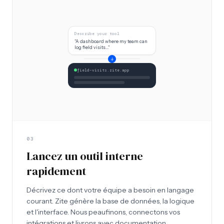
Describe your tool
"A dashboard where my team can
log field visits..."
↓
field-visits.zite.app
03
Lancez un outil interne
rapidement
Décrivez ce dont votre équipe a besoin en langage
courant. Zite génère la base de données, la logique
et l'interface. Nous peaufinons, connectons vos
intégrations et livrons avec documentation.