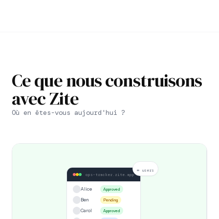
Ce que nous construisons
avec Zite
Où en êtes-vous aujourd'hui ?
∞ users
ops-tracker.zite.app
Alice
Approved
Ben
Pending
Carol
Approved