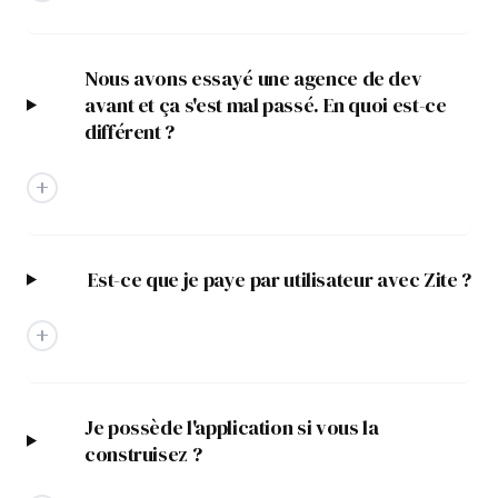
Nous avons essayé une agence de dev
avant et ça s'est mal passé. En quoi est-ce
différent ?
Outils internes et SaaS pour les PME en
croissance.
Est-ce que je paye par utilisateur avec Zite ?
ENTREPRISE
EXPLOITER
À Propos
Automatisation IA
Processus
Agents IA
Je possède l'application si vous la
construisez ?
Études de Cas
n8n Agency