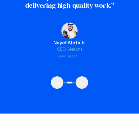
Bhavnidh Sethi
CEO, Doco Living
Read on G2 →
←
→