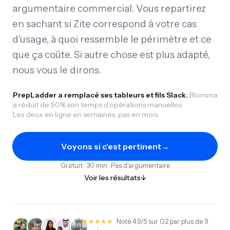
argumentaire commercial. Vous repartirez
en sachant si Zite correspond à votre cas
d'usage, à quoi ressemble le périmètre et ce
que ça coûte. Si autre chose est plus adapté,
nous vous le dirons.
PrepLadder a remplacé ses tableurs et fils Slack.
Blomma
a réduit de 50% son temps d'opérations manuelles.
Les deux en ligne en semaines, pas en mois.
Voyons si c'est pertinent
→
Gratuit · 30 min · Pas d'argumentaire
Voir les résultats
↓
★★★★★
★
★
★
★
★
Noté 4.9/5 sur G2 par plus de 9