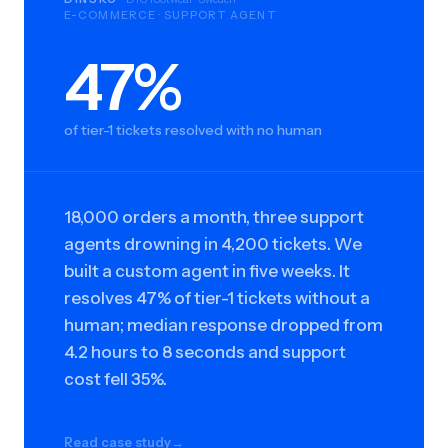
E-COMMERCE · SUPPORT AGENT
47%
47%
of tier-1 tickets resolved with no human
18,000 orders a month, three support
agents drowning in 4,200 tickets. We
built a custom agent in five weeks. It
resolves 47% of tier-1 tickets without a
human; median response dropped from
4.2 hours to 8 seconds and support
cost fell 35%.
Read case study
→