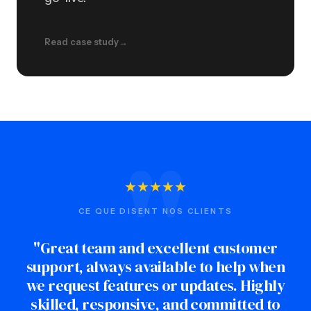
Read case study
→
"
★
★
★
★
★
CE QUE DISENT NOS CLIENTS
"If you're looking for a high-quality team
that is easy to work with and responsive,
you can't go wrong with them."