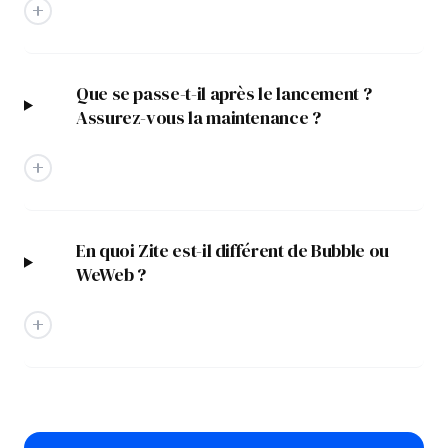
Blog
Outils Internes
FAQ
Agence Xano
Que se passe-t-il après le lancement ?
Assurez-vous la maintenance ?
LANCER
PRODUITS
Agence Bubble
Audit IA
Agence WeWeb
Développement MVP
En quoi Zite est-il différent de Bubble ou
Agence Zite
WeWeb ?
© 2026 NocodeAssistant. Tous droits réservés.