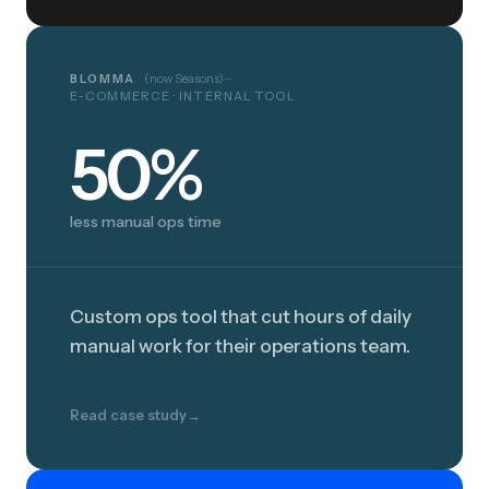
BLOMMA
(now Seasons)
—
E-COMMERCE · INTERNAL TOOL
50%
50%
less manual ops time
Custom ops tool that cut hours of daily
manual work for their operations team.
Read case study
→