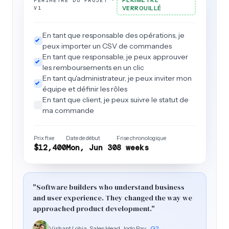
PÉRIMÈTRE
PÉRIMÈTRE DU PROJET ·
staging.yourapp.com
En ligne sur staging
Dashboard / v3
Sprint 4 · revue
Revue de conception · Approuvée
Vous êtes propriétaire de tout
Toutes les 2 semaines
TRANSFERT
V1
VERROUILLÉ
Approbations
Flux d'approbation
Semaine 3
Approuvé
En tant que responsable des opérations, je
Documentation.pdf
2.4 MB
Import CSV
Approuvé
peux importer un CSV de commandes
En tant que responsable, je peux approuver
Approuvé
Démonstrations enregistrées
5 vidéos
les remboursements en un clic
Pouvons-nous déplacer le bouton
Y
En tant qu'administrateur, je peux inviter mon
d'exportation à côté des filtres ?
Accès au code source
En attente
accordé
équipe et définir les rôles
En tant que client, je peux suivre le statut de
Identifiants administrateur
transféré
Approuvé
Approuver et continuer
→
ma commande
Bouton
Badge
Transféré à votre équipe
Démonstration semaine 3
Prix fixe
Date de début
Frise chronologique
6:42
$12,400
Mon, Jun 30
8 weeks
"Way easier to work with than other agencies
I've dealt with."
Neha Yadav, Manager, TBO
G2 →
"They have solid knowledge and the turnaround
"Software builders who understand business
time was much less than others."
and user experience. They changed the way we
approached product development."
Sildy Augustine, CTO, KidsParty
G2 →
Vishant Lohia, Sales Head, Jodo Pay
G2 →