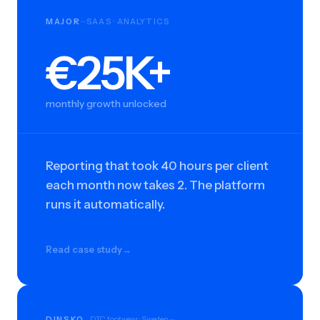
MAJOR
SAAS · ANALYTICS
—
€25K+
€25K+
monthly growth unlocked
Reporting that took 40 hours per client
each month now takes 2. The platform
runs it automatically.
Read case study
→
DINSKO
DTC footwear · Sweden
—