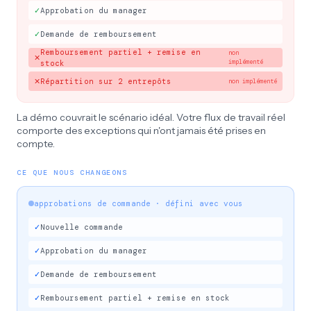
✓
Approbation du manager
✓
Demande de remboursement
Remboursement partiel + remise en
non
✕
implémenté
stock
✕
Répartition sur 2 entrepôts
non implémenté
La démo couvrait le scénario idéal. Votre flux de travail réel
comporte des exceptions qui n'ont jamais été prises en
compte.
CE QUE NOUS CHANGEONS
approbations de commande · défini avec vous
✓
Nouvelle commande
✓
Approbation du manager
✓
Demande de remboursement
✓
Remboursement partiel + remise en stock