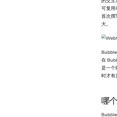
的交互系统
可复用
首次撰写
大。
Bubb
在 B
是一个
时才有
哪
Bubb