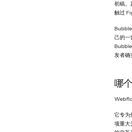
初稿。
触过 
Bub
己的一
Bubb
发者确
哪
Webf
它专为像
项重大升