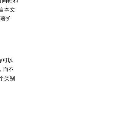
水平时间轴和
。自本文
显著扩
。你可以
，而不
个类别