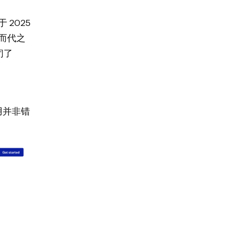
 2025
取而代之
关闭了
用并非错