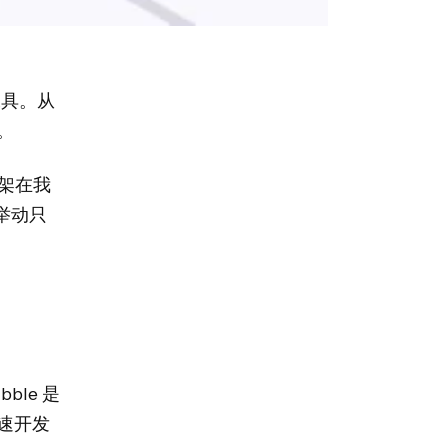
工具。从
。
框架在我
的举动只
ble 是
速开发