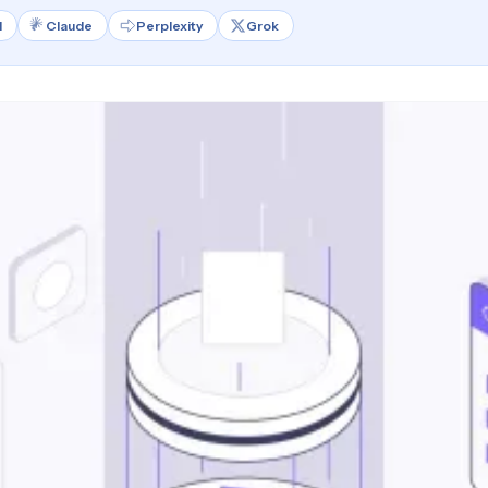
l
Claude
Perplexity
Grok