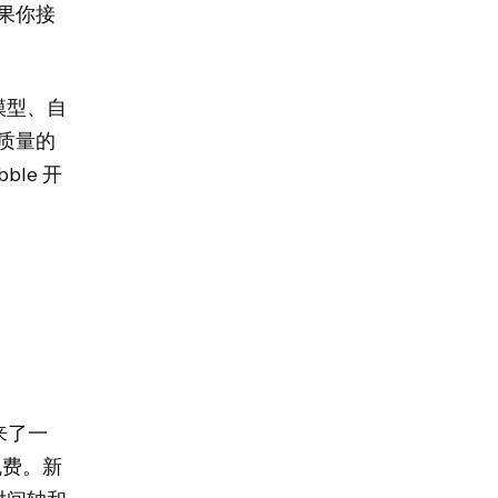
果你接
模型、自
质量的
le 开
带来了一
免费。新