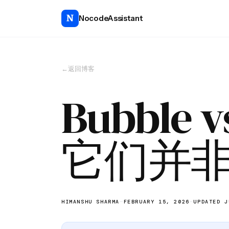
NocodeAssistant
←
返回博客
Bubble v
它们并
HIMANSHU SHARMA
—
FEBRUARY 15, 2026
—
UPDATED J