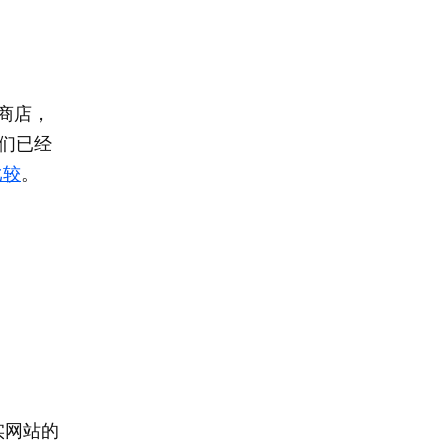
商店，
我们已经
比较
。
。
实网站的