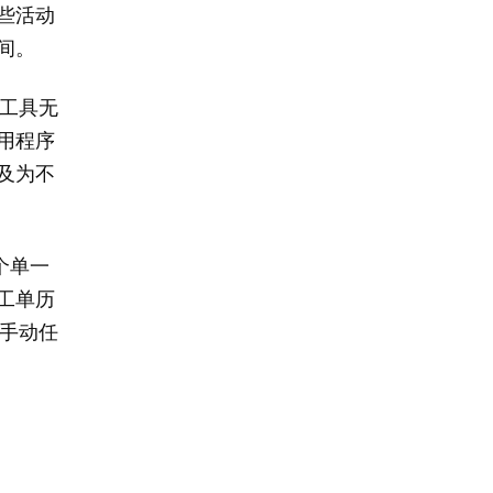
些活动
间。
个工具无
用程序
及为不
个单一
工单历
项手动任