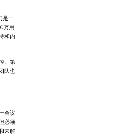
们是一
0万用
持和内
控。第
团队也
一会议
但必须
和未解