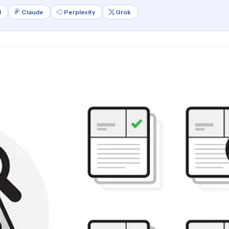
l
Claude
Perplexity
Grok