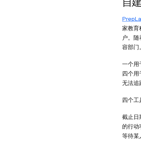
自
PrepLa
家教育
户。随
容部门
一个用
四个用
无法追
四个工
截止日
的行动
等待某