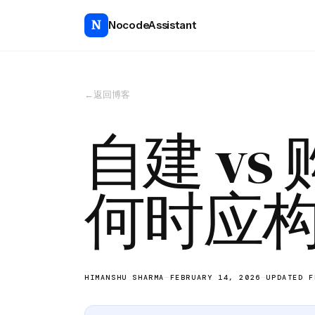
NocodeAssistant
←
返回博客
自建 v
何时应
HIMANSHU SHARMA
—
FEBRUARY 14, 2026
—
UPDATED F