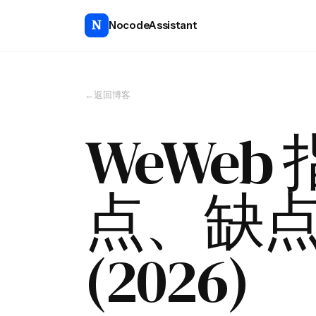
NocodeAssistant
←
返回博客
WeWe
点、缺
(2026)