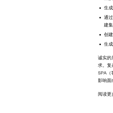
生成
通过
建集
创建
生成
诚实的
求。复
SPA
影响面
阅读更