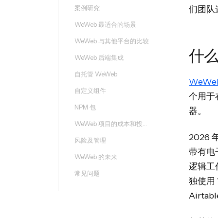
案例研究
们团队
WeWeb 最适合的场景
WeWeb 与其他平台的比较
什么
WeWeb 后端集成
自托管 WeWeb
WeWe
自定义组件
个用于
NPM 包
器。
WeWeb 项目的成本和投资回报率
2026
风险及管理
带有电子
WeWeb 的未来
逻辑工
常见问题
独使用 
Airt