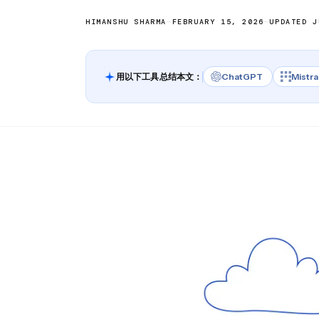
HIMANSHU SHARMA
—
FEBRUARY 15, 2026
—
UPDATED J
用以下工具总结本文：
ChatGPT
Mistra