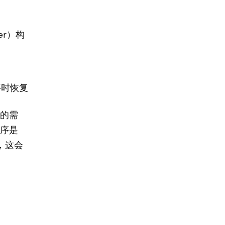
er）构
要时恢复
员的需
程序是
，这会