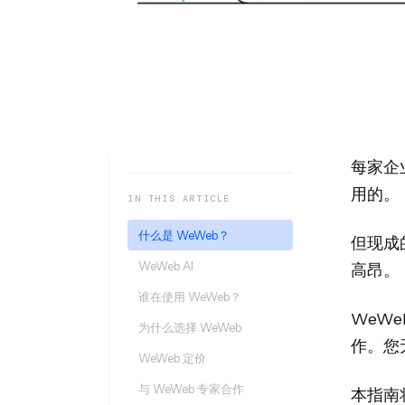
每家企
用的。
IN THIS ARTICLE
什么是 WeWeb？
但现成
WeWeb AI
高昂。
谁在使用 WeWeb？
WeW
为什么选择 WeWeb
作。您
WeWeb 定价
与 WeWeb 专家合作
本指南