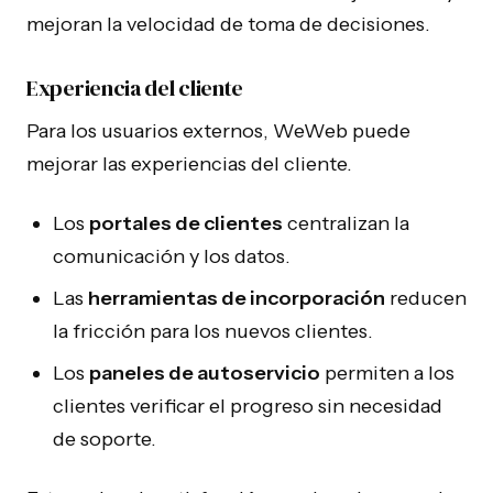
mejoran la velocidad de toma de decisiones.
Experiencia del cliente
Para los usuarios externos, WeWeb puede
mejorar las experiencias del cliente.
Herramientas internas y SaaS para PYMEs en
crecimiento.
Los
portales de clientes
centralizan la
comunicación y los datos.
Las
herramientas de incorporación
reducen
la fricción para los nuevos clientes.
EMPRESA
OPERAR
Los
paneles de autoservicio
permiten a los
Sobre Nosotros
Automatización IA
clientes verificar el progreso sin necesidad
Proceso
Agentes IA
de soporte.
Casos de Estudio
n8n Agency