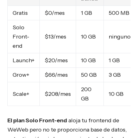
Gratis
$0/mes
1 GB
500 MB
Solo
Front-
$13/mes
10 GB
ninguno
end
Launch+
$20/mes
10 GB
1 GB
Grow+
$66/mes
50 GB
3 GB
200
Scale+
$208/mes
10 GB
GB
El plan Solo Front-end
aloja tu frontend de
WeWeb pero no te proporciona base de datos,