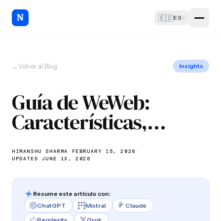
🇪🇸
ES
←
Volver al Blog
Insights
Guía de WeWeb:
Características,
Ventajas, Desventajas
y Mejores Casos de Uso
HIMANSHU SHARMA
—
FEBRUARY 15, 2026
—
UPDATED JUNE 13, 2026
(2026)
Resume este artículo con:
ChatGPT
Mistral
Claude
Perplexity
Grok