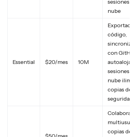
sesiones en
nube
Exportació
código,
sincroniza
con GitHub
Essential
$20/mes
10M
autoalojam
sesiones en
nube ilimit
copias de
seguridad d
Colaboraci
multiusuari
copias de
$50/mes