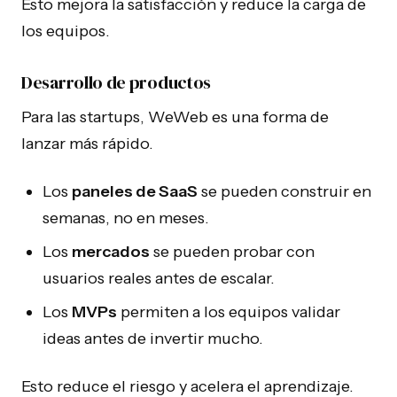
Esto mejora la satisfacción y reduce la carga de
Blog
Herramientas Internas
los equipos.
Preguntas Frecuentes
Agencia Xano
Desarrollo de productos
LANZAR
PRODUCTOS
Para las startups, WeWeb es una forma de
Agencia Bubble
Auditoría de IA
lanzar más rápido.
Agencia WeWeb
Los
paneles de SaaS
se pueden construir en
Desarrollo de MVP
semanas, no en meses.
Agencia Zite
Los
mercados
se pueden probar con
usuarios reales antes de escalar.
Los
MVPs
permiten a los equipos validar
© 2026 NocodeAssistant. Todos los derechos reservados.
ideas antes de invertir mucho.
Esto reduce el riesgo y acelera el aprendizaje.